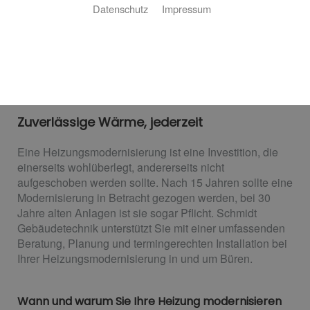
Datenschutz
Impressum
Heizungsmodernisierung
Zuverlässige Wärme, jederzeit
Eine Heizungsmodernisierung ist eine Investition, die
einerseits wohlüberlegt, andererseits nicht
aufgeschoben werden sollte. Nach 15 Jahren sollte eine
Modernisierung in Betracht gezogen werden, bei 30
Jahre alten Anlagen ist sie sogar Pflicht. Schmidt
Gebäudetechnik unterstützt Sie mit einer umfassenden
Beratung, Planung und termingerechten Installation bei
Ihrer Heizungsmodernisierung in und um Büren.
Wann und warum Sie Ihre Heizung modernisieren