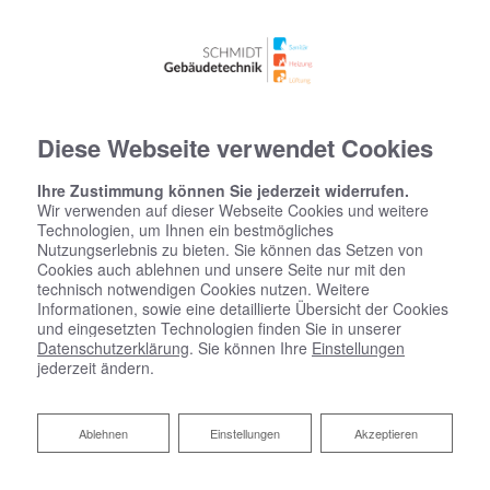
Diese Webseite verwendet Cookies
Ihre Zustimmung können Sie jederzeit widerrufen.
Wir verwenden auf dieser Webseite Cookies und weitere
Technologien, um Ihnen ein bestmögliches
Nutzungserlebnis zu bieten. Sie können das Setzen von
Cookies auch ablehnen und unsere Seite nur mit den
technisch notwendigen Cookies nutzen. Weitere
Informationen, sowie eine detaillierte Übersicht der Cookies
und eingesetzten Technologien finden Sie in unserer
Datenschutzerklärung
. Sie können Ihre
Einstellungen
jederzeit ändern.
Ablehnen
Ablehnen
Einstellungen
Akzeptieren
Startseite
»
Bad
»
Badinspiration & Musterbäder
»
Luxus-Bad 15,9 ㎡