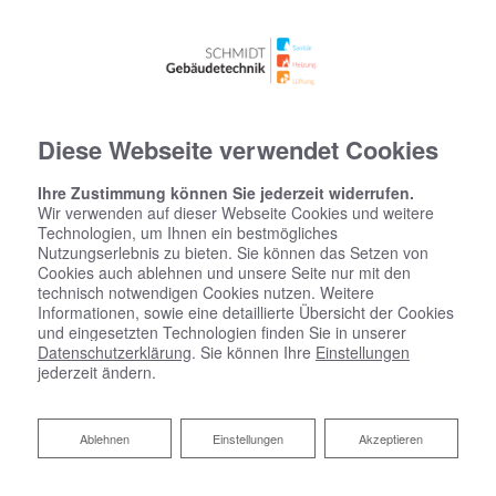
Diese Webseite verwendet Cookies
Ihre Zustimmung können Sie jederzeit widerrufen.
Wir verwenden auf dieser Webseite Cookies und weitere
Technologien, um Ihnen ein bestmögliches
Nutzungserlebnis zu bieten. Sie können das Setzen von
Cookies auch ablehnen und unsere Seite nur mit den
technisch notwendigen Cookies nutzen. Weitere
Informationen, sowie eine detaillierte Übersicht der Cookies
und eingesetzten Technologien finden Sie in unserer
Datenschutzerklärung
. Sie können Ihre
Einstellungen
jederzeit ändern.
Ablehnen
Ablehnen
Einstellungen
Akzeptieren
Startseite
»
Bad
»
Badinspiration & Musterbäder
»
Basic-Bad 8,2 ㎡