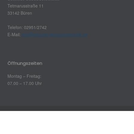
Tetmarusstraße 11
33142 Büren
Telefon: 02951/2742
E-Mail:
info@schmidt-gebaeudetechnik.de
Öffnungszeiten
Montag – Freitag:
07.00 – 17.00 Uhr
Impressum
Datenschutz
Kontakt